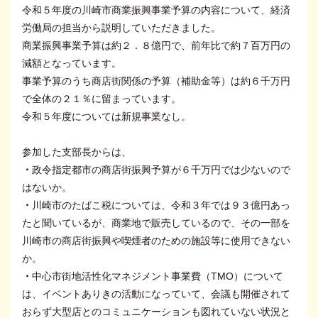
令和５年度の川崎市商業振興事業予算の内容について、経済
労働局の担当から説明していただきました。
商業振興事業予算は約２．８億円で、前年比で約７百万円の
減額となっています。
事業予算のうち商店街関係の予算（補助金等）は約６千万円
で全体の２１％に留まっています。
令和５年度については新規事業なし。
参加した支部長からは、
・
政令指定都市の商店街振興予算が６千万円では少ないので
はないか。
・
川崎市のたばこ税については、令和３年では９３億円あっ
たと聞いているが、商業地で販売しているので、その一部を
川崎市の商店街振興や喫煙者のための施設等に使用できない
か。
・
中心市街地活性化マネジメント事業費（TMO）について
は、イベントありきの活動になっていて、会議も開催されて
おらず大型店とのコミュニケーションも図れていない状況と