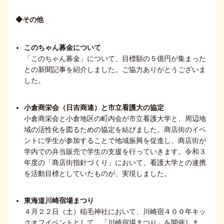
◆その他
このちゃん募金について
「このちゃん募金」について、目標額の５億円が集まった
との新聞記事を紹介しました。ご協力ありがとうございま
した。
小倉商栄会（日吉商連）と市立看護大の協定
小倉商栄会と小倉地区の町内会が市立看護大学と、周辺地
域の活性化を図るための協定を結びました。商店街のイベ
ントに学生が参加することで地域振興を促進し、商店街が
学内での弁当販売で学生の支援を行っていきます。令和３
年度の「商店街指針づくり」において、看護大学との連携
を活動目標としていたものが、実現しました。
東海道川崎宿場まつり
４月２２日（土）稲毛神社において、川崎宿４００年キッ
クオフイベントとして、「川崎宿場まつり」を開催しま