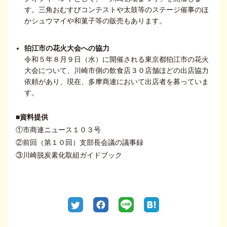
す。三角おむすびコンテストや太鼓等のステージ催事のほ
かシュウマイや和菓子等の販売もあります。
狛江市の花火大会への協力
令和５年８月９日（水）に開催される東京都狛江市の花火
大会について、川崎市側の飲食店３０店舗ほどの出店協力
依頼があり、現在、多摩商連において出店者を募っていま
す。
■資料提供
①市商連ニュース１０３号
②前回（第１０回）支部長会議の議事録
③川崎脱炭素化取組ガイドブック