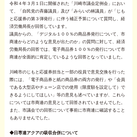
令和４年３月１日に開催された「川崎市議会定例会」におい
て、「自民党の斉藤議員」及び「みらいの林議員」が「じも
と応援券の第３弾発行」に伴う補正予算について質問し、経
済労働局長が回答しています。
議員からの、「デジタル１００％の商品券発行について、市
商連からどのような意見が出たのか」の質問に対して、経済
労働局長の回答では、電子商品券１００％の発行について市
商連が全面的に肯定しているような回答となっていました。
川崎市のじもと応援券担当と一部の役員で意見交換を行った
際には、「電子商品券と紙の商品券の両方の発行」や「会員
である大型店やチェーン店での使用（限度額を設定して）で
きるようにしてほしい」等の意見も述べていますが、これら
については市商連の意見として回答されていませんでした。
また、市議会での回答について事前に市商連に確認すること
もありませんでした。
◆日専連アクアの吸収合併について