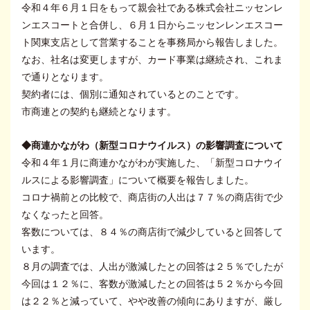
令和４年６月１日をもって親会社である株式会社ニッセンレ
ンエスコートと合併し、６月１日からニッセンレンエスコー
ト関東支店として営業することを事務局から報告しました。
なお、社名は変更しますが、カード事業は継続され、これま
で通りとなります。
契約者には、個別に通知されているとのことです。
市商連との契約も継続となります。
◆商連かながわ（新型コロナウイルス）の影響調査について
令和４年１月に商連かながわが実施した、「新型コロナウイ
ルスによる影響調査」について概要を報告しました。
コロナ禍前との比較で、商店街の人出は７７％の商店街で少
なくなったと回答。
客数については、８４％の商店街で減少していると回答して
います。
８月の調査では、人出が激減したとの回答は２５％でしたが
今回は１２％に、客数が激減したとの回答は５２％から今回
は２２％と減っていて、やや改善の傾向にありますが、厳し