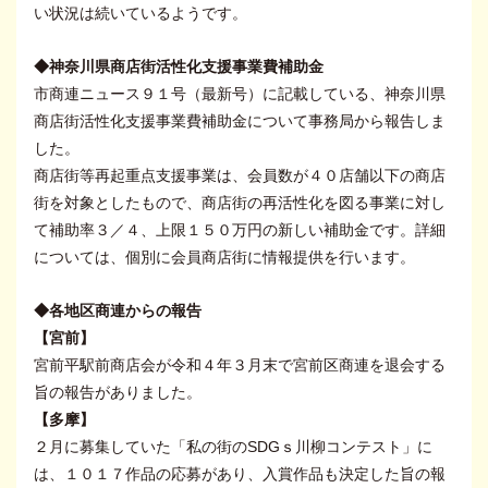
い状況は続いているようです。
◆神奈川県商店街活性化支援事業費補助金
市商連ニュース９１号（最新号）に記載している、神奈川県
商店街活性化支援事業費補助金について事務局から報告しま
した。
商店街等再起重点支援事業は、会員数が４０店舗以下の商店
街を対象としたもので、商店街の再活性化を図る事業に対し
て補助率３／４、上限１５０万円の新しい補助金です。詳細
については、個別に会員商店街に情報提供を行います。
◆各地区商連からの報告
【宮前】
宮前平駅前商店会が令和４年３月末で宮前区商連を退会する
旨の報告がありました。
【多摩】
２月に募集していた「私の街のSDGｓ川柳コンテスト」に
は、１０１７作品の応募があり、入賞作品も決定した旨の報