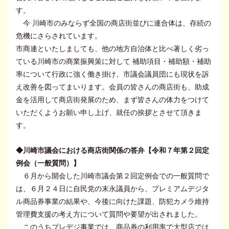
す。
今 川崎市のみならず全国の商店街並びに連合体は、存続の
危機にさらされています。
市商連といたしましても、他の地方自治体と比べ著しく劣っ
ている川崎市の商業振興策に対して 補助項目・補助額・補助
率について行政に強く働き掛け、市議会議員団にも現状を訴
え改善を図ってまいります。会員の皆さんの商店街も、助成
金を活用して商店街発展のため、まず皆さんの体力をつけて
いただくようお願い申し上げ、就任の挨拶とさせて頂きま
す。
◆川崎市議会における商店街関係の答弁【令和７年第２回定
例会（一般質問）】
６月から開会した川崎市議会第２回定例会での一般質問で
は、６月２４日に自民党の末永議員から、プレミアムデジタ
ル商品券事業の結果や、今後に向けた課題、防犯カメラ維持
管理費支援の考え方について質問や要望が出されました。
このうちプレデジ事業では、商品券の利用率で大型店では