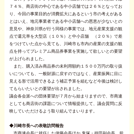
７４％、商店街の中心である中小店舗では２６％となってお
り、今回の事業目的が消費拡大にあるという市の考えがある
とはいえ、地元事業者である中小店舗への恩恵が少ないとの
意見や、神奈川県が行う同様の事業では、地元産業支援の観
点で還元率を大型店（１０％）と中小店舗 （２０％）で差
をつけていた点から見ても、川崎市も市内の産業の支援の観
点を持ってプレミアム商品券事業を実施して欲しいとの要望
が上げられました。
また、購入済み商品券の未利用額約１５００万円の取り扱
いについても、一般財源に戻すのではなく、産業振興に目に
見える形で活用できるよう補正予算を組むなど今後は検討し
てもらいたいとの要望が出されました。
議会各会派への団体要望が７月から始まりますので、市商連
としても商店街の課題について情報提供して、議会質問に反
映していただけるよう取り組んでまいります。
◆川崎市長への表敬訪問報告
市商連会長に就任した伊藤会長ほか 鬼塚・持田副会長、前