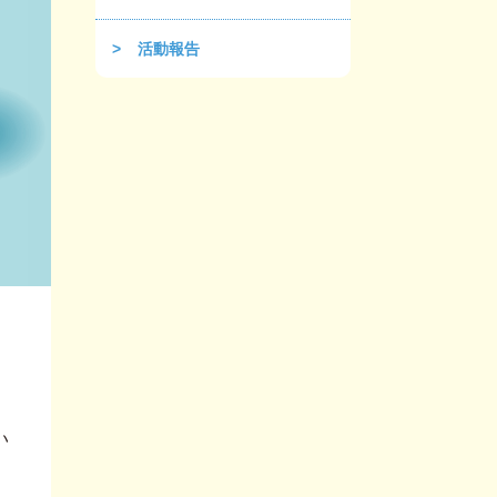
活動報告
い