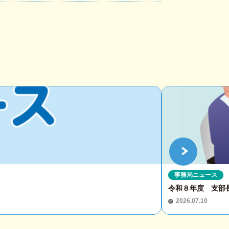
事務局ニュース
令和８年度 支部
2026.07.10