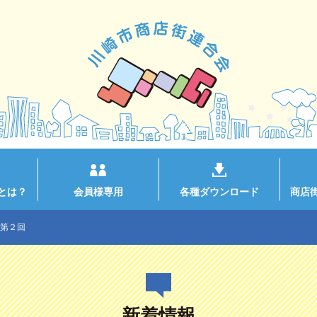
とは？
会員様専用
各種ダウンロード
商店
第２回
新着情報