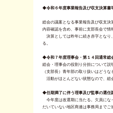
◆
令和６年度事業報告及び収支決算書
総会の議案となる事業報告及び収支決
内容確認を含め、事前に支部長会で情
決算としては昨年に続き赤字となり、
る。
◆
令和７年度理事会・第１４回通常総
総会・理事会の役割り分担について説
（支部長）青年部の取り扱いはどうな
活動がほとんどない状態なので、総会
◆
任期満了に伴う理事及び監事の選任
今年度は改選期に当たる。欠員になっ
だいていない地区商連は事務局までご