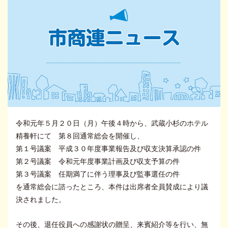
令和元年５月２０日（月）午後４時から、武蔵小杉のホテル
精養軒にて 第８回通常総会を開催し、
第１号議案 平成３０年度事業報告及び収支決算承認の件
第２号議案 令和元年度事業計画及び収支予算の件
第３号議案 任期満了に伴う理事及び監事選任の件
を通常総会に諮ったところ、本件は出席者全員賛成により議
決されました。
その後、退任役員への感謝状の贈呈、来賓紹介等を行い、無