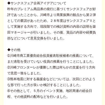
◆サンクスフェア企画アイデアについて
昨年のプレミアム商品券の発行に基づくサンクスフェアが好
評であったことから、川崎市より商業振興の観点から第２弾
としての要請があったため、２８年度はサンクスフェアⅡと
して実施する方向で、現段階での検討資料の内容の説明を築
田マネージャーが行いました。その後、賞品の内容や経費負
担などについて意見交換を行いました。
◆その他
➀川崎市商工業優良組合役員被表彰候補者の推薦について、
まだ表彰を受けていない役員の推薦を行うことにしました。
➁川崎フロンターレが優勝した際は何らかの支援を行う方向
で意思一致をしました。
➂熊本地震に対する義援金などについては、次回にどのよう
な形で行った方が良いか検討することにしました。
➃その他として、５月のイベント実施、地区商連の総会日
程、その他資料の配布などを行いました。