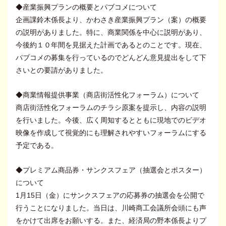
◆産業振興プランの概要とパブコメについて
企画課鈴木係長より、かわさき産業振興プラン（案）の概要
の説明がありました。特に、商業関係を中心に説明があり、
今後約１０年間を見据えた計画であるとのことです。現在、
パブコメの募集を行っているのでどんどん意見提出をして下
さいとの要請がありました。
◆商業情報提供事業（商店街活性化フォーラム）について
商店街活性化フォーラムのチラシ原案を提示し、内容の説明
を行いました。今後、広く周知するとともに現地でのビデオ
映像を作成して視覚的にも理解されやすいフォーラムにする
予定である。
◆プレミアム商品券・サンクスフェア（抽選会とポスター）
について
1月15日（金）にサンクスフェアの応募券の抽選会を公開で
行うことになりました。当日は、川崎商工会議所会頭にも声
をかけて出席をお願いする。また、経済局の野本係長よりプ