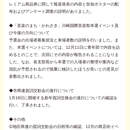
レミアム商品券に関して報道発表の内容と告知ポスターの配
布およびアンケート調査の説明がありました。
◆「音楽のまち・かわさき」川崎国際音楽祭本選イベント及
び今後の方向について
予選会の出場者募集状況と来場者数の説明を行いました。ま
た、本選イベントについては、12月11日に青年部で内容を詰
めるとのことで、次回にその内容が報告されることになりま
した。なお、各支部長から本選での入場者の整理や案内など
混乱が予想されるので慎重に検討したほうが良いとの意見が
多数出されました。
◆市商連賀詞交歓会の進行について
1月18日に開催する新年賀詞交換会の進行についての確認を
行い、了承されました。
◆その他
➀地区商連の賀詞交歓会の日程等の確認、12月の商店街イベ