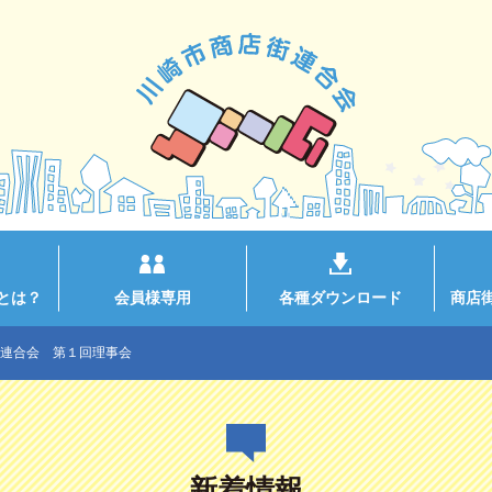
とは？
会員様専用
各種ダウンロード
商店
連合会 第１回理事会
新着情報