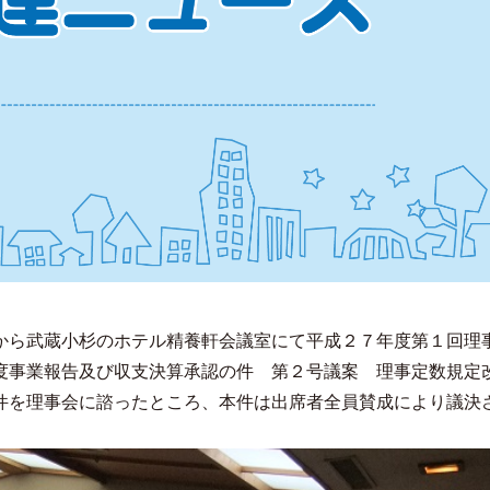
から武蔵小杉のホテル精養軒会議室にて平成２７年度第１回理
度事業報告及び収支決算承認の件 第２号議案 理事定数規定
件を理事会に諮ったところ、本件は出席者全員賛成により議決