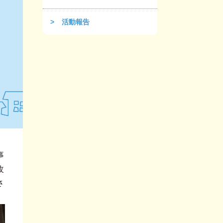
活動報告
事
改
さ