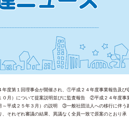
４年度第１回理事会が開催され、①平成２４年度事業報告及び
１０月）について提案説明並びに監査報告 ②平成２４年度事
月～平成２５年３月）の説明 ③一般社団法人への移行に伴う
り、それぞれ審議の結果、異議なく全員一致で原案のとおり承