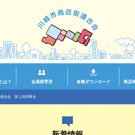
とは？
会員様専用
各種ダウンロード
商店
連合会 第１回理事会
新着情報