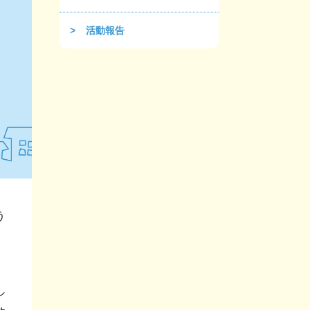
活動報告
う
シ