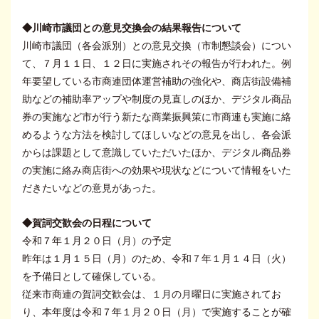
◆川崎市議団との意見交換会の結果報告について
川崎市議団（各会派別）との意見交換（市制懇談会）につい
て、７月１１日、１２日に実施されその報告が行われた。例
年要望している市商連団体運営補助の強化や、商店街設備補
助などの補助率アップや制度の見直しのほか、デジタル商品
券の実施など市が行う新たな商業振興策に市商連も実施に絡
めるような方法を検討してほしいなどの意見を出し、各会派
からは課題として意識していただいたほか、デジタル商品券
の実施に絡み商店街への効果や現状などについて情報をいた
だきたいなどの意見があった。
◆賀詞交歓会の日程について
令和７年１月２０日（月）の予定
昨年は１月１５日（月）のため、令和７年１月１４日（火）
を予備日として確保している。
従来市商連の賀詞交歓会は、１月の月曜日に実施されてお
り、本年度は令和７年１月２０日（月）で実施することが確