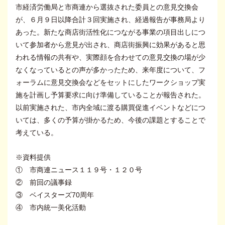
市経済労働局と市商連から選抜された委員との意見交換会
が、６月９日以降合計３回実施され、経過報告が事務局より
あった。新たな商店街活性化につながる事業の項目出しにつ
いて参加者から意見が出され、商店街振興に効果があると思
われる情報の共有や、実際顔を合わせての意見交換の場が少
なくなっているとの声が多かったため、来年度について、フ
ォーラムに意見交換会などをセットにしたワークショップ実
施を計画し予算要求に向け準備していることが報告された。
以前実施された、市内全域に渡る購買促進イベントなどにつ
いては、多くの予算が掛かるため、今後の課題とすることで
考えている。
※資料提供
① 市商連ニュース１１９号・１２０号
② 前回の議事録
③ ベイスターズ70周年
④ 市内統一美化活動