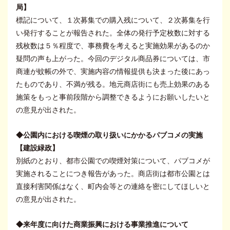
局】
標記について、１次募集での購入残について、２次募集を行
い発行することが報告された。全体の発行予定枚数に対する
残枚数は５％程度で、事務費を考えると実施効果があるのか
疑問の声も上がった。今回のデジタル商品券については、市
商連が蚊帳の外で、実施内容の情報提供も決まった後にあっ
たものであり、不満が残る。地元商店街にも売上効果のある
施策をもっと事前段階から調整できるようにお願いしたいと
の意見が出された。
◆公園内における喫煙の取り扱いにかかるパブコメの実施
【建設緑政】
別紙のとおり、都市公園での喫煙対策について、パブコメが
実施されることにつき報告があった。商店街は都市公園とは
直接利害関係はなく、町内会等との連絡を密にしてほしいと
の意見が出された。
◆来年度に向けた商業振興における事業推進について