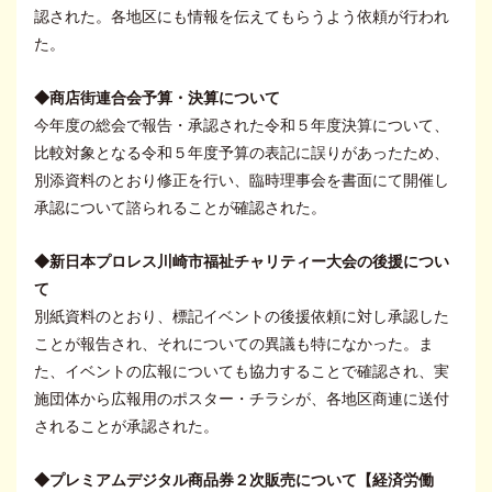
認された。各地区にも情報を伝えてもらうよう依頼が行われ
た。
◆商店街連合会予算・決算について
今年度の総会で報告・承認された令和５年度決算について、
比較対象となる令和５年度予算の表記に誤りがあったため、
別添資料のとおり修正を行い、臨時理事会を書面にて開催し
承認について諮られることが確認された。
◆新日本プロレス川崎市福祉チャリティー大会の後援につい
て
別紙資料のとおり、標記イベントの後援依頼に対し承認した
ことが報告され、それについての異議も特になかった。ま
た、イベントの広報についても協力することで確認され、実
施団体から広報用のポスター・チラシが、各地区商連に送付
されることが承認された。
◆プレミアムデジタル商品券２次販売について【経済労働