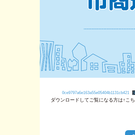
0ce9797a6e163a55e05404b1131cb421
ダウンロードしてご覧になる方は↑こ