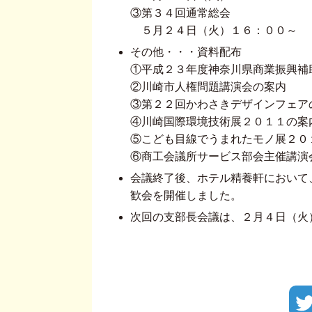
③第３４回通常総会
５月２４日（火）１６：００～
その他・・・資料配布
①平成２３年度神奈川県商業振興補
②川崎市人権問題講演会の案内
③第２２回かわさきデザインフェア
④川崎国際環境技術展２０１１の案
⑤こども目線でうまれたモノ展２０
⑥商工会議所サービス部会主催講演
会議終了後、ホテル精養軒において
歓会を開催しました。
次回の支部長会議は、２月４日（火