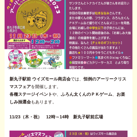
新丸子駅前 ウイズモール商店会
では、
恒例のアーリークリス
マスフェア
を開催します。
各種ステージイベント
や、
ふろん太くんのＰＫゲーム
、
お楽
しみ抽選会
もあります。
11/23（木・祝） 12時～14時 新丸子駅前広場