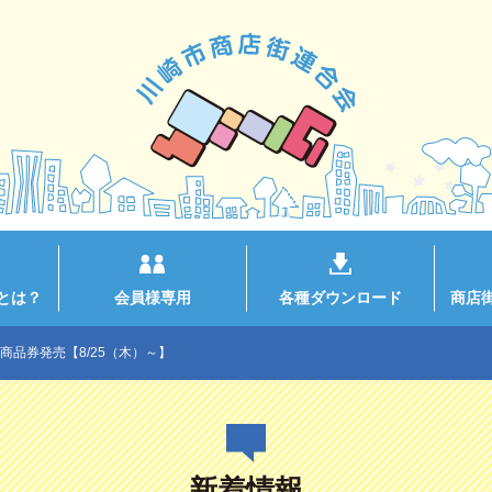
とは？
会員様専用
各種ダウンロード
商店
品券発売【8/25（木）～】
新着情報