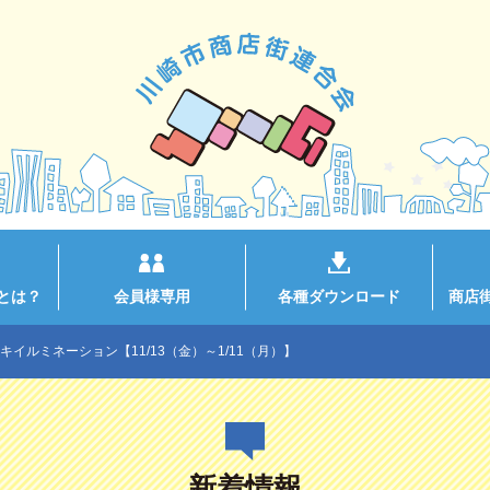
とは？
会員様専用
各種ダウンロード
商店
イルミネーション【11/13（金）～1/11（月）】
新着情報