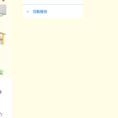
活動報告
作
の