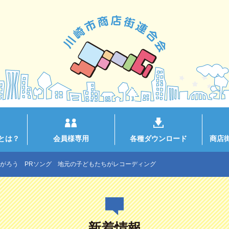
とは？
会員様専用
各種ダウンロード
商店
がろう PRソング 地元の子どもたちがレコーディング
新着情報