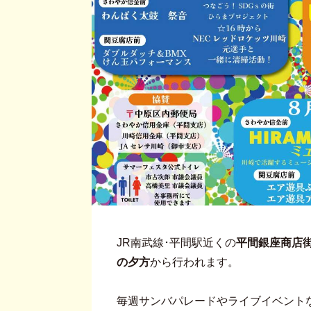
JR南武線･平間駅近くの
平間銀座商店
の夕方
から行われます。
毎週サンバパレードやライブイベント