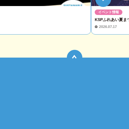
イベント情報
KSPふれあい夏まつ
2026.07.17