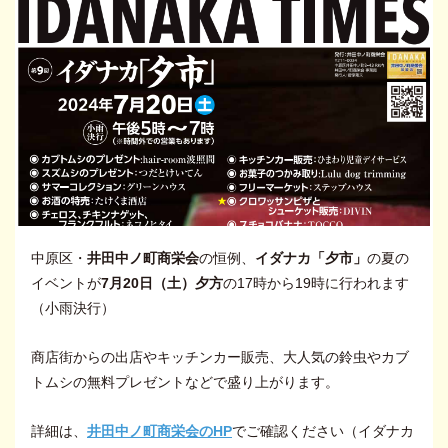
中原区・
井田中ノ町商栄会
の恒例、
イダナカ「夕市」
の夏の
イベントが
7月20日（土）夕方
の17時から19時に行われます
（小雨決行）
商店街からの出店やキッチンカー販売、大人気の鈴虫やカブ
トムシの無料プレゼントなどで盛り上がります。
詳細は、
井田中ノ町商栄会のHP
でご確認ください（イダナカ