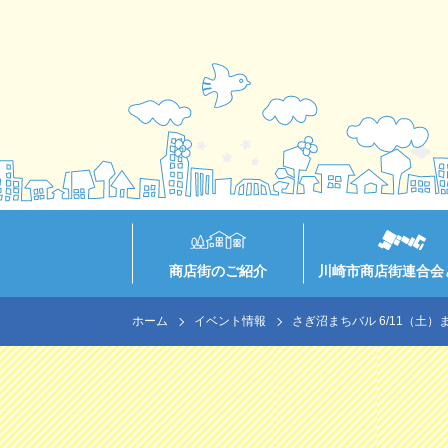
商店街のご紹介
川崎市商店街連合会
ホーム
イベント情報
さぎ沼まちバル 6/11（土）