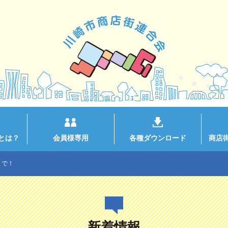
とは？
会員様専用
各種ダウンロード
商店
まで！
新着情報