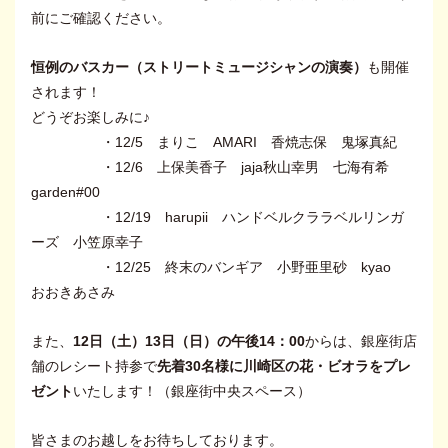
前にご確認ください。
恒例のバスカー（ストリートミュージシャンの演奏）
も開催
されます！
どうぞお楽しみに♪
・12/5 まりこ AMARI 香焼志保 鬼塚真紀
・12/6 上保美香子 jaja秋山幸男 七海有希
garden#00
・12/19 harupii ハンドベルクララベルリンガ
ーズ 小笠原幸子
・12/25 終末のバンギア 小野亜里砂 kyao
おおきあさみ
また、
12日（土）13日（日）の午後14：00
からは、銀座街店
舗のレシート持参で
先着30名様に川崎区の花・ビオラをプレ
ゼント
いたします！（銀座街中央スペース）
皆さまのお越しをお待ちしております。