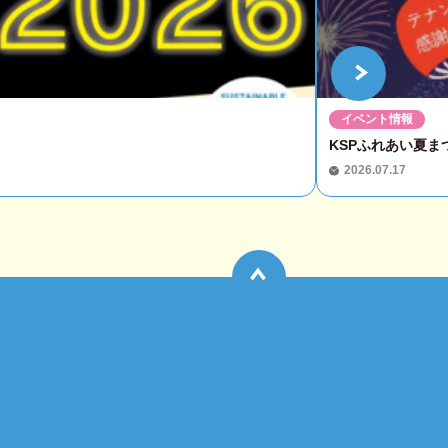
イベント情報
KSPふれあい夏まつ
2026.07.17