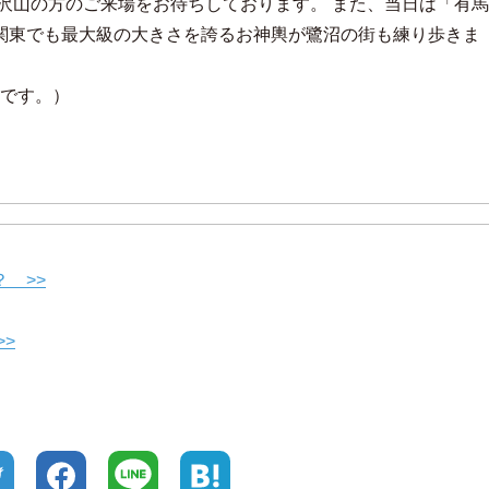
！沢山の方のご来場をお待ちしております。 また、当日は「有馬
関東でも最大級の大きさを誇るお神輿が鷺沼の街も練り歩きま
定です。）
 >>
>