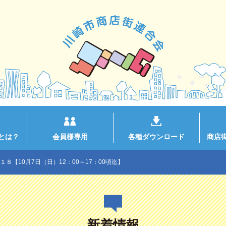
とは？
会員様専用
各種ダウンロード
商店
８【10月7日（日）12：00～17：00頃迄】
新着情報