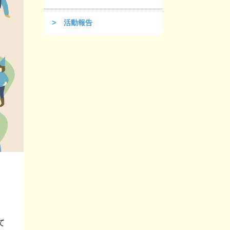
活動報告
て