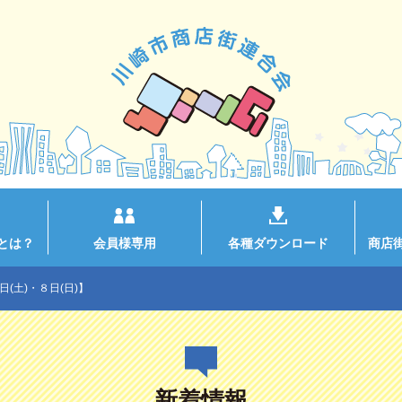
とは？
会員様専用
各種ダウンロード
商店
日(土)・８日(日)】
新着情報