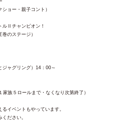
ー
クショー・親子コント）
トルⅡチャンピオン！
圧巻のステージ）
ジャグリング）14：00～
）
・１家族５ロールまで・なくなり次第終了）
えるイベントもやっています。
みください。