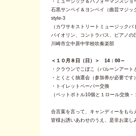
・ミュージック＆パフォーマンスショ
石黒サンペイ＆ヨンペイ（曲芸マジッ
style-3
（カワサキストリートミュージックバ
バイオリン、コントラバス、ピアノの
川崎市立中原中学校吹奏楽部
＜１０月８日（日）＞ 14：00～
・クラウンでこぼこ（バルーンアートと
・とくとく抽選会（参加券が必要です
・トイレットペーパー交換
（ペットボトル10個と１ロール交換
合言葉を言って、キャンディーをもら
皆様お誘いあわせのうえ、是非お楽し