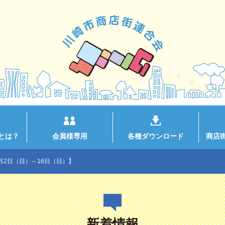
とは？
会員様専用
各種ダウンロード
商店
月2日（日）～16日（日）】
新着情報