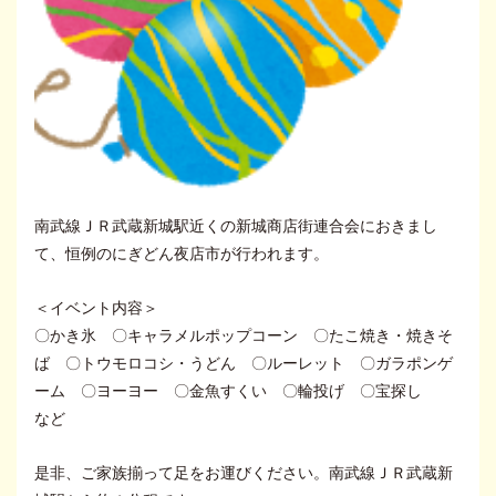
南武線ＪＲ武蔵新城駅近くの新城商店街連合会におきまし
て、恒例のにぎどん夜店市が行われます。
＜イベント内容＞
〇かき氷 〇キャラメルポップコーン 〇たこ焼き・焼きそ
ば 〇トウモロコシ・うどん 〇ルーレット 〇ガラポンゲ
ーム 〇ヨーヨー 〇金魚すくい 〇輪投げ 〇宝探し
など
是非、ご家族揃って足をお運びください。南武線ＪＲ武蔵新