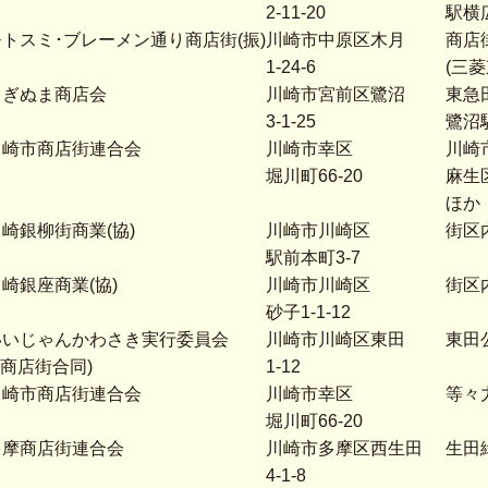
2-11-20
駅横
モトスミ･ブレーメン通り商店街(振)
川崎市中原区木月
商店
1-24-6
(三
さぎぬま商店会
川崎市宮前区鷺沼
東急
3-1-25
鷺沼
川崎市商店街連合会
川崎市幸区
川崎
堀川町66-20
麻生
ほか
崎銀柳街商業(協)
川崎市川崎区
街区
駅前本町3-7
崎銀座商業(協)
川崎市川崎区
街区
砂子1-1-12
いいじゃんかわさき実行委員会
川崎市川崎区東田
東田
6商店街合同)
1-12
川崎市商店街連合会
川崎市幸区
等々
堀川町66-20
多摩商店街連合会
川崎市多摩区西生田
生田
4-1-8