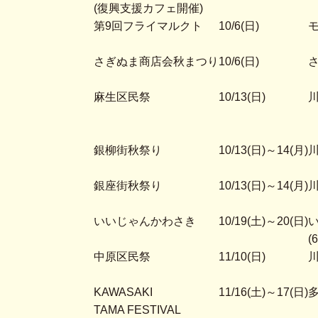
(復興支援カフェ開催)
第9回フライマルクト
10/6(日)
さぎぬま商店会秋まつり
10/6(日)
麻生区民祭
10/13(日)
銀柳街秋祭り
10/13(日)～14(月)
川
銀座街秋祭り
10/13(日)～14(月)
川
いいじゃんかわさき
10/19(土)～20(日)
(
中原区民祭
11/10(日)
KAWASAKI
11/16(土)～17(日)
TAMA FESTIVAL