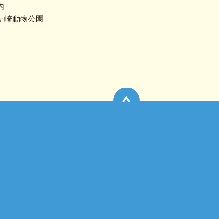
内
ヶ崎動物公園