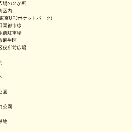
広場の２か所
街区内
菱東京UFJポケットパーク)
田園都市線
駅前駐車場
市麻生区
区役所前広場
内
内
公園
力公園
緑地