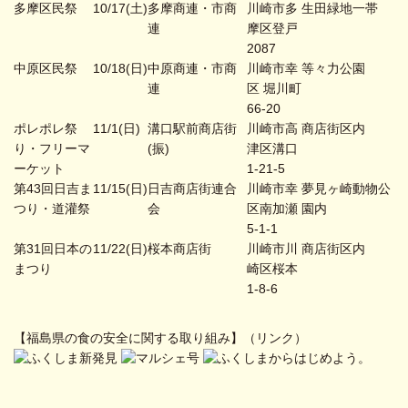
多摩区民祭
10/17(土)
多摩商連・市商
川崎市多
生田緑地一帯
連
摩区登戸
2087
中原区民祭
10/18(日)
中原商連・市商
川崎市幸
等々力公園
連
区 堀川町
66-20
ポレポレ祭
11/1(日)
溝口駅前商店街
川崎市高
商店街区内
り・フリーマ
(振)
津区溝口
ーケット
1-21-5
第43回日吉ま
11/15(日)
日吉商店街連合
川崎市幸
夢見ヶ崎動物公
つり・道灌祭
会
区南加瀬
園内
5-1-1
第31回日本の
11/22(日)
桜本商店街
川崎市川
商店街区内
まつり
崎区桜本
1-8-6
【福島県の食の安全に関する取り組み】（リンク）