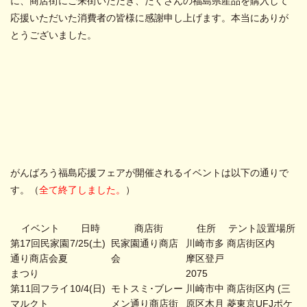
に、商店街にご来街いただき、たくさんの福島県産品を購入して
応援いただいた消費者の皆様に感謝申し上げます。本当にありが
とうございました。
がんばろう福島応援フェアが開催されるイベントは以下の通りで
す。（
全て終了しました。
）
イベント
日時
商店街
住所
テント設置場所
第17回民家園
7/25(土)
民家園通り商店
川崎市多
商店街区内
通り商店会夏
会
摩区登戸
まつり
2075
第11回フライ
10/4(日)
モトスミ･ブレー
川崎市中
商店街区内 (三
マルクト
メン通り商店街
原区木月
菱東京UFJポケ