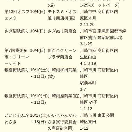
(振)
1-29-18
ットパーク)
第13回オズフ
10/4(日)
モトスミ・オズ
川崎市中
商店街区内
ェスタ
通り商店街(振)
原区木月
2-11-20
さぎ沼秋祭り
10/4(日)
さぎぬま商店会
川崎市宮
東急田園都市線
前区鷺沼
鷺沼駅前広場
3-1-25
第7回我楽多
10/4(日)
新百合グリーン
川崎市麻
商店街区内
市・フリーマ
プラザ商店会
生区白山
ーケット
4-1-3-19
銀柳街秋祭り
10/10(土)
川崎銀柳街商業
川崎市川
商店街区内
～11(日)
(協)
崎区
駅前本町
3-7
銀座街秋祭り
10/10(日)
川崎銀座商業(協)
川崎市川
商店街区内
～11(日)
崎区 砂子
1-1-12
いいじゃんか
10/17(土)
いいじゃんかわ
川崎市川
東田公園
わさき
～18(日)
さき実行委員会
崎区東田
(6商店街合同)
1-12